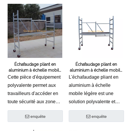
réparation automobile.En
une section de support
offrant un environnement
latérale
de travail bien éclairé et
et une main courante
accessible, ces cadres
double face.
améliorent la qualité du
travail, réduisent le temps
de réparation et
contribuent aux
Échafaudage pliant en
Échafaudage pliant en
économies globales.Cet
aluminium à échelle mobile
aluminium à échelle mobile
outil innovant représente
mobile
légère
Cette pièce d'équipement
L'échafaudage pliant en
un atout précieux pour
polyvalente permet aux
aluminium à échelle
tout atelier de réparation
travailleurs d'accéder en
mobile légère est une
automobile moderne.
toute sécurité aux zones
solution polyvalente et
surélevées tout en offrant
pratique pour diverses
enquête
enquête
stabilité et soutien.La
tâches de construction et
construction en aluminium
de maintenance.Cet