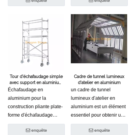
enquête
enquête
Construction de bâtiments
ÉCHAFFALLATION
expérience de plongée à
en aluminium de haute
DÉCORTÉ DE
de nouveaux sommets.
qualité
CONSTRUCTION POUR
CONCERT
Tour d'échafaudage simple
Cadre de tunnel lumineux
avec support en aluminium
d'atelier en aluminium
personnalisé
Échafaudage en
un cadre de tunnel
aluminium pour la
lumineux d'atelier en
construction pliante plate-
aluminium est un élément
forme d'échafaudage
essentiel pour obtenir un
mobile pliant
éclairage de haute qualité
enquête
enquête
dans n'importe quel