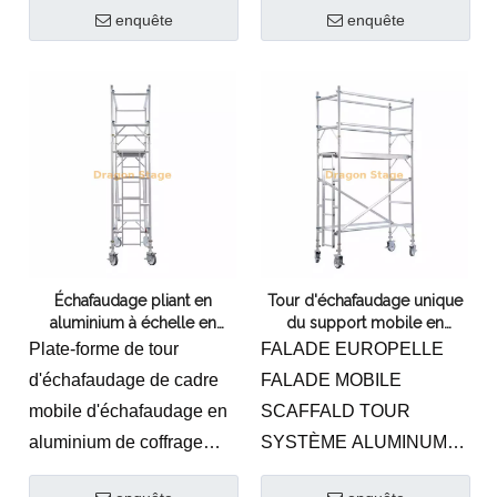
enquête
enquête
solution polyvalente de
aluminium en
haute qualité conçue pour
aluminium.La hauteur
répondre aux divers
globale 3 m,
besoins de la formation et
l'échafaudage standard
des compétitions de
de 1,35 m de large et 2 m
plongée. Son ingénierie
de profondeur
de précision, sa hauteur
réglable, sa construction
robuste et ses
Échafaudage pliant en
Tour d'échafaudage unique
caractéristiques de
aluminium à échelle en
du support mobile en
sécurité en font un outil
mouvement personnalisé
aluminium
Plate-forme de tour
FALADE EUROPELLE
indispensable pour les
d'échafaudage de cadre
FALADE MOBILE
professionnels et les
mobile d'échafaudage en
SCAFFALD TOUR
passionnés. Investissez
aluminium de coffrage
SYSTÈME ALUMINUM
dans notre plateforme
d'échafaudage de
MOBILES
aujourd'hui et élevez votre