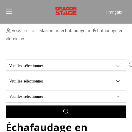
Français
Português
Pусский
Vous êtes ici:
Maison
»
échafaudage
»
Échafaudage en
Español
aluminium
العربية
简体中文
English
Veuillez sélectionner
Veuillez sélectionner
Veuillez sélectionner
Échafaudage en