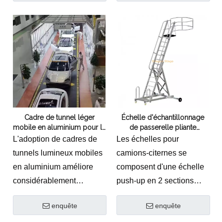
espace de travail.Sa
combinaison de durabilité,
de conception légère et
de propriétés de
dissipation thermique
garantit des performances
fiables, permettant aux
travailleurs d'effectuer des
Cadre de tunnel léger
Échelle d'échantillonnage
tâches avec précision et
mobile en aluminium pour la
de passerelle pliante
en toute sécurité.
réparation de voitures
rétractable de plate-forme
L'adoption de cadres de
Les échelles pour
télescopique de
tunnels lumineux mobiles
camions-citernes se
chargement et de
en aluminium améliore
composent d'une échelle
déchargement de camion-
citerne Mobile
considérablement
push-up en 2 sections
l'efficacité et la précision
(charge maximale 150 kg)
enquête
enquête
des opérations de
réglable en hauteur avec