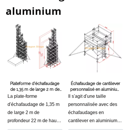
aluminium
Plateforme d'échafaudage
Échafaudage de cantilever
de 1,35 m de large 2 m de
personnalisé en aluminium
profondeur de 22 m de
pour la lumière suspendue
La plate-forme
Il s'agit d'une taille
profondeur pour la plongée
d'échafaudage de 1,35 m
personnalisée avec des
de large 2 m de
échafaudages en
profondeur 22 m de haut
cantilever en aluminium
pour la plongée est une
en aluminium standard en