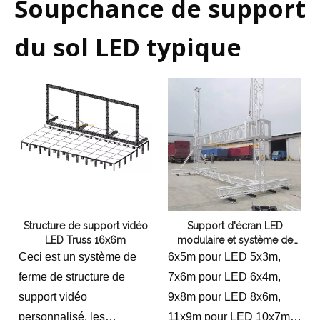
Soupchance de support
du sol LED typique
Structure de support vidéo
Support d'écran LED
LED Truss 16x6m
modulaire et système de
fermes en aluminium pour
Ceci est un système de
6x5m pour LED 5x3m,
cadre de scène
ferme de structure de
7x6m pour LED 6x4m,
support vidéo
9x8m pour LED 8x6m,
personnalisé, les
11x9m pour LED 10x7m