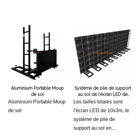
portable en aluminium à
3x2m avec 2 cas de vol
montage moulu 10x4m
pour un écran LED. C'est
un moyen très simple et
rentable de configurer un
écran pour un petit
événement. L'écran est
monté sur une ferme en
aluminium légère qui est
facile à installer et à
Aluminium Portable Moup
Système de pile de support
éliminer. Il peut être
de sol
au sol de l'écran LED de
assemblé et démantelé
10x3m en aluminium pour
Aluminium Portable Moup
Les tailles totales sont
par une personne en
concert
de sol
l'écran LED de 10x3m, le
moins d'une heure. La
système de pile de
ferme est également
support au sol en
facilement portable afin
aluminium pour le concert.