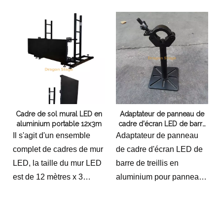
Cadre de sol mural LED en
Adaptateur de panneau de
aluminium portable 12x3m
cadre d'écran LED de barre
de treillis en aluminium pour
Il s'agit d'un ensemble
Adaptateur de panneau
panneaux avec boulons
complet de cadres de mur
de cadre d'écran LED de
avec pince pour pile de tube
LED, la taille du mur LED
barre de treillis en
de 50 mm ou installation au
plafond
est de 12 mètres x 3
aluminium pour panneaux
mètres.il lui faut 5
avec boulons W pince
flightcasesApplications
pour pile de tube de 50
dans diverses industries
mm ou installation au