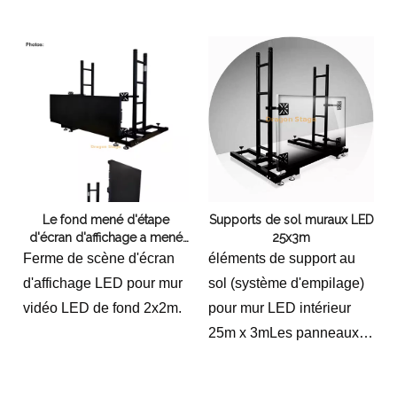
treillis empilable
universelle. il peut être
largement utilisé lors
d'événements en salle
pour différents besoins.
Le fond mené d'étape
Supports de sol muraux LED
d'écran d'affichage a mené
25x3m
la botte visuelle 2x2m de
Ferme de scène d'écran
éléments de support au
mur
d'affichage LED pour mur
sol (système d'empilage)
vidéo LED de fond 2x2m.
pour mur LED intérieur
25m x 3mLes panneaux
mesurent 50 cm x 50 cm