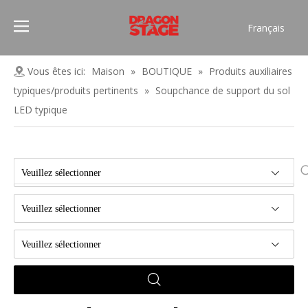
Français
Português
Pусский
Vous êtes ici:
Maison
»
BOUTIQUE
»
Produits auxiliaires
Español
typiques/produits pertinents
»
Soupchance de support du sol
العربية
LED typique
简体中文
English
Veuillez sélectionner
Veuillez sélectionner
Veuillez sélectionner