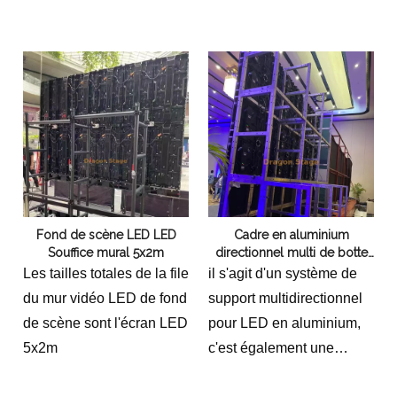
qu'elle puisse être utilisée
dans une variété de
paramètres différents.
Fond de scène LED LED
Cadre en aluminium
Souffice mural 5x2m
directionnel multi de botte
de support d'empilage de
Les tailles totales de la file
il s'agit d'un système de
LED
du mur vidéo LED de fond
support multidirectionnel
de scène sont l'écran LED
pour LED en aluminium,
5x2m
c'est également une
structure de cadre en