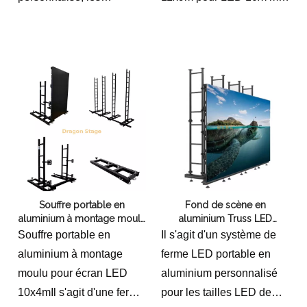
dimensions extérieures
Système de fermes
sont d'environ 16x6mIl est
modulaires en aluminium
composé de fer à boulon
robuste conçu pour
de 300 mm comme fond
soutenir en toute sécurité
de cadre de la fermeture
de grands murs vidéo
L'étape rapide est la base
LED, un éclairage de
à faire monter l'écran
scène et des systèmes de
LED.
sonorisation. Comprend
des tours renforcées et
une conception flexible
Souffre portable en
Fond de scène en
pour la production
aluminium à montage moulu
aluminium Truss LED
d'événements et
pour écran LED 10x4m
portable 3x2m
Souffre portable en
Il s'agit d'un système de
l'utilisation d'expositions
aluminium à montage
ferme LED portable en
en intérieur et en
moulu pour écran LED
aluminium personnalisé
extérieur.
10x4mIl s'agit d'une ferme
pour les tailles LED de