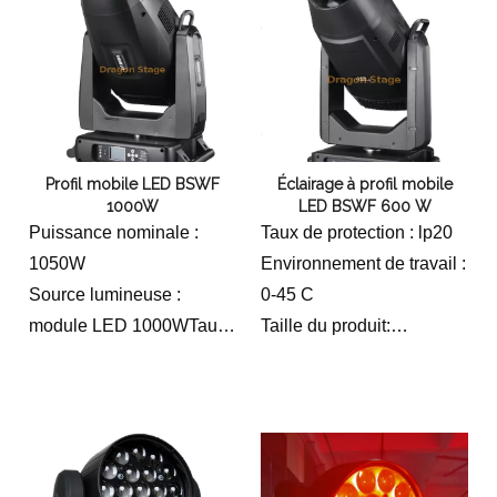
kg
Apparence du produit :
Poids brut du produit: 48,5
ignifuge, résistance aux
kg
hautes températures,
Apparence du produit :
pince pliante.
ignifuge, résistance aux
hautes températures,
Profil mobile LED BSWF
Éclairage à profil mobile
pince pliante.
1000W
LED BSWF 600 W
Puissance nominale :
Taux de protection : lp20
1050W
Environnement de travail :
Source lumineuse :
0-45 C
module LED 1000WTaux
Taille du produit:
de protection : lp20
424*286*7 70(mm)
Environnement de travail :
0-45 C
Taille du carton :
Taille du produit :
730*690*590 (mm)
510*345* 800(mm)
Poids net du produit : 35