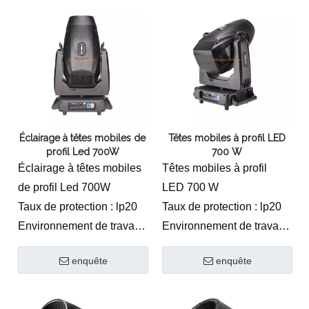
Perles de lampe: 36
perles de lampe 10w 4 en
1
Canal : 16CH
Mode de contrôle :
DMX/maître-
esclave/commande
Éclairage à têtes mobiles de
Têtes mobiles à profil LED
vocale
profil Led 700W
700 W
Balayage horizontal :
Éclairage à têtes mobiles
Têtes mobiles à profil
540 degrés
de profil Led 700W
LED 700 W
Balayage vertical :
Taux de protection : lp20
Taux de protection : lp20
270 degrés
Environnement de travail :
Environnement de travail :
Stroboscope : 1 à 25
0-45 C
0-45 C
fois/sec ou aléatoire
enquête
enquête
Taille du produit:
Taille du produit:
Écran d'affichage:
510*345*800(mm)
510*345*800(mm)
LCD/anglais
Taille du carton :
Taille du carton :