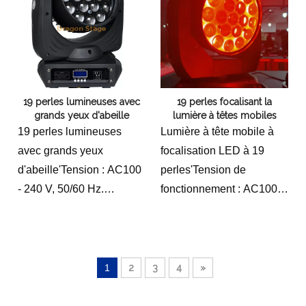
Taille du carton :
kg
730*690*590 (mm)
Poids brut du produit: 4,5
●Poids net du produit :
kg
43 KG
Apparence du produit :
●Poids brut du produit :
ignifuge, résistance aux
19 perles lumineuses avec
19 perles focalisant la
51,5 KG
hautes températures,
grands yeux d'abeille
lumière à têtes mobiles
●Aspect du produit :
pince pliante.
19 perles lumineuses
Lumière à tête mobile à
ignifuge, résistance aux
avec grands yeux
focalisation LED à 19
températures élevées,
d'abeille'Tension : AC100
perles'Tension de
pince pliante
- 240 V, 50/60 Hz.
fonctionnement : AC100V-
Source de lumière :
AC240V, 50/60Hz ;
OSRAM 19 pièces RGBW
Puissance nominale : 200
4 en 1 LED simple LED
W ;
Puissance : 15 W perles
Source de lumière : 19
1
2
3
4
»
de lampe
perles de lampe LED 5-
Puissance : 450W
en-1 de 12 W ;