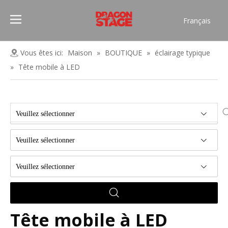
Français
Português
Pусский
Vous êtes ici:
Maison
»
BOUTIQUE
»
éclairage typique
Español
»
Tête mobile à LED
العربية
简体中文
English
Veuillez sélectionner
Veuillez sélectionner
Veuillez sélectionner
Tête mobile à LED