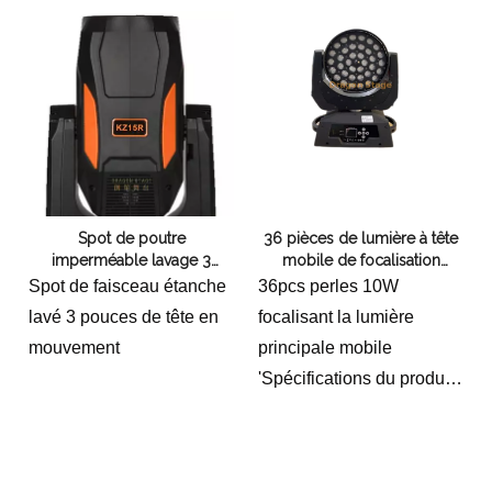
Spot de poutre
36 pièces de lumière à tête
imperméable lavage 3
mobile de focalisation
pouces de la tête mobile
Bead10W
Spot de faisceau étanche
36pcs perles 10W
lavé 3 pouces de tête en
focalisant la lumière
mouvement
principale mobile
'Spécifications du produit:
Tension : AC90-240 V.
Puissance : 400w
Fréquence : 50-60 Hz