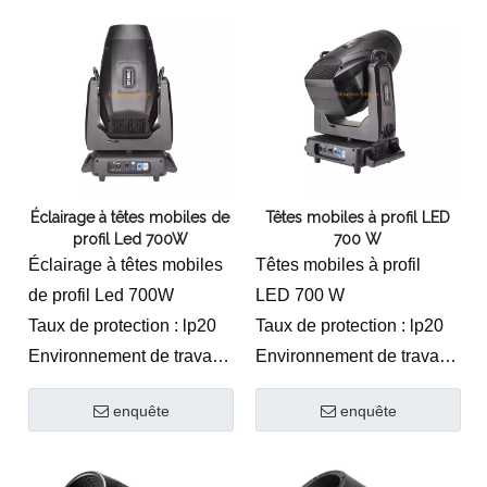
Perles de lampe: 36
perles de lampe 10w 4 en
1
Canal : 16CH
Mode de contrôle :
DMX/maître-
esclave/commande
Éclairage à têtes mobiles de
Têtes mobiles à profil LED
vocale
profil Led 700W
700 W
Balayage horizontal :
Éclairage à têtes mobiles
Têtes mobiles à profil
540 degrés
de profil Led 700W
LED 700 W
Balayage vertical :
Taux de protection : lp20
Taux de protection : lp20
270 degrés
Environnement de travail :
Environnement de travail :
Stroboscope : 1 à 25
0-45 C
0-45 C
fois/sec ou aléatoire
enquête
enquête
Taille du produit:
Taille du produit:
Écran d'affichage:
510*345*800(mm)
510*345*800(mm)
LCD/anglais
Taille du carton :
Taille du carton :