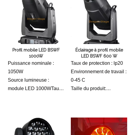
kg
Apparence du produit :
Poids brut du produit: 48,5
ignifuge, résistance aux
kg
hautes températures,
Apparence du produit :
pince pliante.
ignifuge, résistance aux
hautes températures,
Profil mobile LED BSWF
Éclairage à profil mobile
pince pliante.
1000W
LED BSWF 600 W
Puissance nominale :
Taux de protection : lp20
1050W
Environnement de travail :
Source lumineuse :
0-45 C
module LED 1000WTaux
Taille du produit:
de protection : lp20
424*286*7 70(mm)
Environnement de travail :
0-45 C
Taille du carton :
Taille du produit :
730*690*590 (mm)
510*345* 800(mm)
Poids net du produit : 35