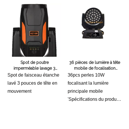
Spot de poutre
36 pièces de lumière à tête
imperméable lavage 3
mobile de focalisation
pouces de la tête mobile
Bead10W
Spot de faisceau étanche
36pcs perles 10W
lavé 3 pouces de tête en
focalisant la lumière
mouvement
principale mobile
'Spécifications du produit:
Tension : AC90-240 V.
Puissance : 400w
Fréquence : 50-60 Hz