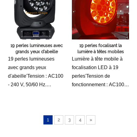
Taille du carton :
kg
730*690*590 (mm)
Poids brut du produit: 4,5
●Poids net du produit :
kg
43 KG
Apparence du produit :
●Poids brut du produit :
ignifuge, résistance aux
19 perles lumineuses avec
19 perles focalisant la
51,5 KG
hautes températures,
grands yeux d'abeille
lumière à têtes mobiles
●Aspect du produit :
pince pliante.
19 perles lumineuses
Lumière à tête mobile à
ignifuge, résistance aux
avec grands yeux
focalisation LED à 19
températures élevées,
d'abeille'Tension : AC100
perles'Tension de
pince pliante
- 240 V, 50/60 Hz.
fonctionnement : AC100V-
Source de lumière :
AC240V, 50/60Hz ;
OSRAM 19 pièces RGBW
Puissance nominale : 200
4 en 1 LED simple LED
W ;
Puissance : 15 W perles
Source de lumière : 19
1
2
3
4
»
de lampe
perles de lampe LED 5-
Puissance : 450W
en-1 de 12 W ;