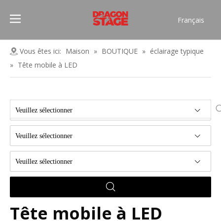
Français
Português
Pусский
Vous êtes ici:
Maison
»
BOUTIQUE
»
éclairage typique
Español
»
Tête mobile à LED
العربية
简体中文
English
Veuillez sélectionner
Veuillez sélectionner
Veuillez sélectionner
Tête mobile à LED